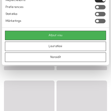
Nepieciešams
izvēle
Preferences
Statistika
Mārketings
Atļaut visu
Ļaut atlasi
Noraidīt