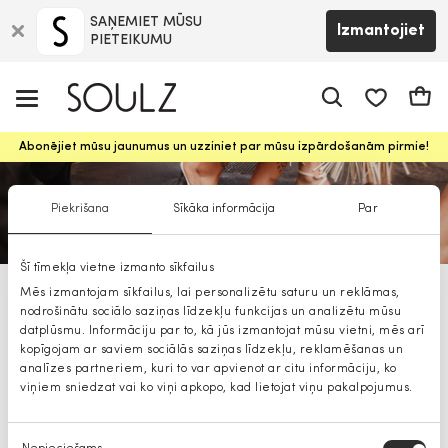
SAŅEMIET MŪSU
Izmantojiet
PIETEIKUMU
app.shop.ui.
Groz
Abonējiet mūsu jaunumus un uzziniet par mūsu izpārdošanām pirmie!
Piekrišana
Sīkāka informācija
Par
Šī tīmekļa vietne izmanto sīkfailus
Mēs izmantojam sīkfailus, lai personalizētu saturu un reklāmas,
ALDO aLDO apavi un aksesuāri
nodrošinātu sociālo saziņas līdzekļu funkcijas un analizētu mūsu
sievietēm
datplūsmu. Informāciju par to, kā jūs izmantojat mūsu vietni, mēs arī
kopīgojam ar saviem sociālās saziņas līdzekļu, reklamēšanas un
analīzes partneriem, kuri to var apvienot ar citu informāciju, ko
viņiem sniedzat vai ko viņi apkopo, kad lietojat viņu pakalpojumus.
Piekrišanas