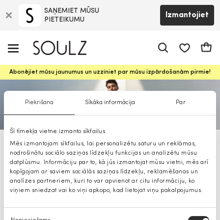
SAŅEMIET MŪSU
Izmantojiet
PIETEIKUMU
app.shop.ui.
Groz
Abonējiet mūsu jaunumus un uzziniet par mūsu izpārdošanām pirmie!
Piekrišana
Sīkāka informācija
Par
Šī tīmekļa vietne izmanto sīkfailus
Mēs izmantojam sīkfailus, lai personalizētu saturu un reklāmas,
BOSS sTYLIST RECOMMENDS
nodrošinātu sociālo saziņas līdzekļu funkcijas un analizētu mūsu
datplūsmu. Informāciju par to, kā jūs izmantojat mūsu vietni, mēs arī
kopīgojam ar saviem sociālās saziņas līdzekļu, reklamēšanas un
analīzes partneriem, kuri to var apvienot ar citu informāciju, ko
viņiem sniedzat vai ko viņi apkopo, kad lietojat viņu pakalpojumus.
Piekrišanas