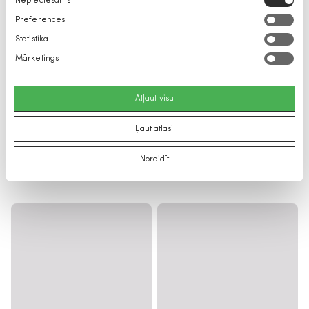
Nepieciešams
izvēle
Preferences
Statistika
Mārketings
Atļaut visu
Ļaut atlasi
Noraidīt