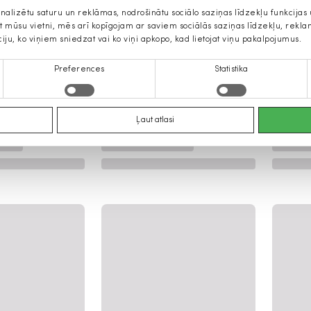
onalizētu saturu un reklāmas, nodrošinātu sociālo saziņas līdzekļu funkcija
jat mūsu vietni, mēs arī kopīgojam ar saviem sociālās saziņas līdzekļu, rek
ciju, ko viņiem sniedzat vai ko viņi apkopo, kad lietojat viņu pakalpojumus.
Preferences
Statistika
Ļaut atlasi