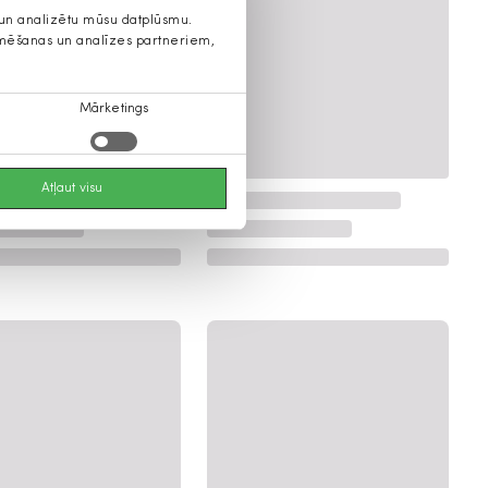
s un analizētu mūsu datplūsmu.
lamēšanas un analīzes partneriem,
Mārketings
Atļaut visu