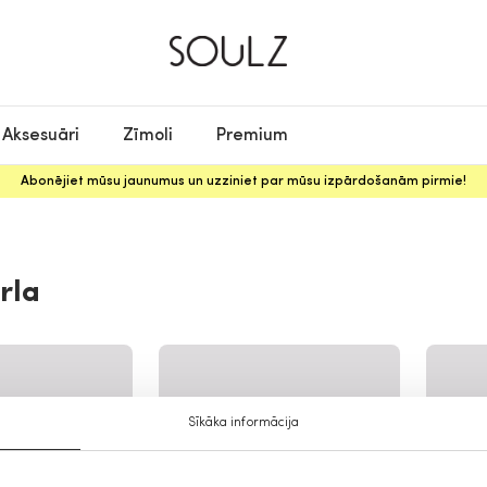
Aksesuāri
Zīmoli
Premium
Abonējiet mūsu jaunumus un uzziniet par mūsu izpārdošanām pirmie!
rla
Sīkāka informācija