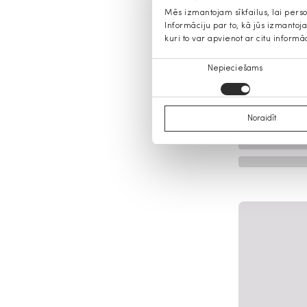
Mēs izmantojam sīkfailus, lai pers
Informāciju par to, kā jūs izmanto
kuri to var apvienot ar citu informā
Piekrišanas
Nepieciešams
izvēle
Noraidīt