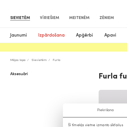
SIEVIETĒM
VĪRIEŠIEM
MEITENĒM
ZĒNIEM
Jaunumi
Izpārdošana
Apģērbi
Apavi
Mājas lapa
Sievietēm
Furla
Aksesuāri
Furla fu
Piekrišana
Šī tīmekļa vietne izmanto sīkfailus