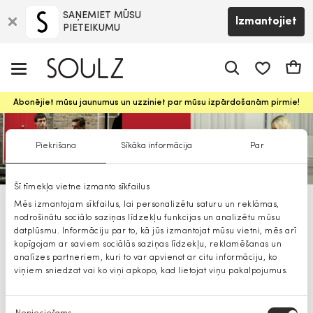
SAŅEMIET MŪSU
Izmantojiet
PIETEIKUMU
app.shop.ui.
Groz
Abonējiet mūsu jaunumus un uzziniet par mūsu izpārdošanām pirmie!
Piekrišana
Sīkāka informācija
Par
Šī tīmekļa vietne izmanto sīkfailus
Mēs izmantojam sīkfailus, lai personalizētu saturu un reklāmas,
HUGO hUGO
nodrošinātu sociālo saziņas līdzekļu funkcijas un analizētu mūsu
datplūsmu. Informāciju par to, kā jūs izmantojat mūsu vietni, mēs arī
kopīgojam ar saviem sociālās saziņas līdzekļu, reklamēšanas un
analīzes partneriem, kuri to var apvienot ar citu informāciju, ko
viņiem sniedzat vai ko viņi apkopo, kad lietojat viņu pakalpojumus.
Piekrišanas