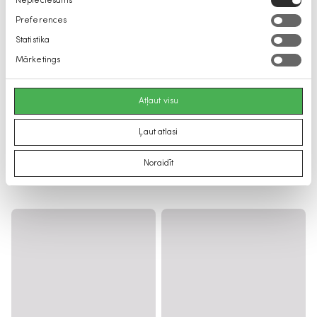
Nepieciešams
izvēle
Preferences
Statistika
Mārketings
Atļaut visu
Ļaut atlasi
Noraidīt