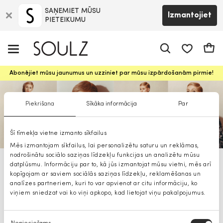
SAŅEMIET MŪSU
Izmantojiet
PIETEIKUMU
app.shop.ui.
Groz
Abonējiet mūsu jaunumus un uzziniet par mūsu izpārdošanām pirmie!
Piekrišana
Sīkāka informācija
Par
Šī tīmekļa vietne izmanto sīkfailus
Mēs izmantojam sīkfailus, lai personalizētu saturu un reklāmas,
nodrošinātu sociālo saziņas līdzekļu funkcijas un analizētu mūsu
datplūsmu. Informāciju par to, kā jūs izmantojat mūsu vietni, mēs arī
KMX kMX
kopīgojam ar saviem sociālās saziņas līdzekļu, reklamēšanas un
analīzes partneriem, kuri to var apvienot ar citu informāciju, ko
viņiem sniedzat vai ko viņi apkopo, kad lietojat viņu pakalpojumus.
Piekrišanas