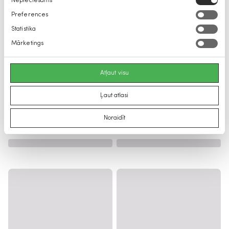
Nepieciešams
izvēle
Preferences
Statistika
Mārketings
Atļaut visu
Ļaut atlasi
Noraidīt