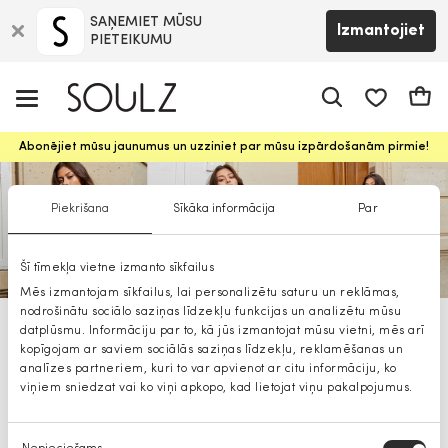
SAŅEMIET MŪSU
Izmantojiet
PIETEIKUMU
app.shop.ui.
Groz
Abonējiet mūsu jaunumus un uzziniet par mūsu izpārdošanām pirmie!
Piekrišana
Sīkāka informācija
Par
Šī tīmekļa vietne izmanto sīkfailus
Mēs izmantojam sīkfailus, lai personalizētu saturu un reklāmas,
nodrošinātu sociālo saziņas līdzekļu funkcijas un analizētu mūsu
datplūsmu. Informāciju par to, kā jūs izmantojat mūsu vietni, mēs arī
Morgan cimdi sievietēm
kopīgojam ar saviem sociālās saziņas līdzekļu, reklamēšanas un
analīzes partneriem, kuri to var apvienot ar citu informāciju, ko
viņiem sniedzat vai ko viņi apkopo, kad lietojat viņu pakalpojumus.
Piekrišanas