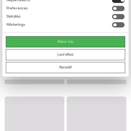
Nepieciešams
izvēle
Preferences
Statistika
Mārketings
Atļaut visu
Ļaut atlasi
Noraidīt