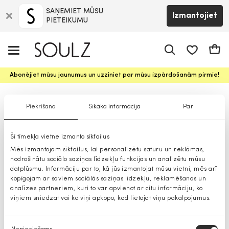
SAŅEMIET MŪSU
Izmantojiet
PIETEIKUMU
app.shop.ui.
Groz
Abonējiet mūsu jaunumus un uzziniet par mūsu izpārdošanām pirmie!
Rokassomas meitenēm
Piekrišana
Sīkāka informācija
Par
Šī tīmekļa vietne izmanto sīkfailus
Mēs izmantojam sīkfailus, lai personalizētu saturu un reklāmas,
nodrošinātu sociālo saziņas līdzekļu funkcijas un analizētu mūsu
datplūsmu. Informāciju par to, kā jūs izmantojat mūsu vietni, mēs arī
kopīgojam ar saviem sociālās saziņas līdzekļu, reklamēšanas un
analīzes partneriem, kuri to var apvienot ar citu informāciju, ko
viņiem sniedzat vai ko viņi apkopo, kad lietojat viņu pakalpojumus.
Piekrišanas