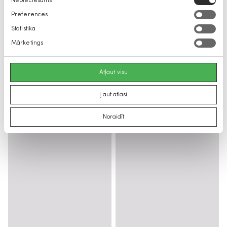
Nepieciešams
izvēle
Preferences
Statistika
Mārketings
Atļaut visu
Ļaut atlasi
Noraidīt