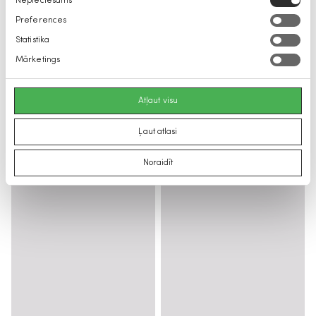
Nepieciešams
izvēle
Preferences
Statistika
Mārketings
Atļaut visu
Ļaut atlasi
Noraidīt