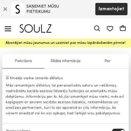
SAŅEMIET MŪSU
Izmantojiet
PIETEIKUMU
app.shop.ui.
Groz
Abonējiet mūsu jaunumus un uzziniet par mūsu izpārdošanām pirmie!
Zeķes meitenēm
Piekrišana
Sīkāka informācija
Par
Šī tīmekļa vietne izmanto sīkfailus
Mēs izmantojam sīkfailus, lai personalizētu saturu un reklāmas,
nodrošinātu sociālo saziņas līdzekļu funkcijas un analizētu mūsu
datplūsmu. Informāciju par to, kā jūs izmantojat mūsu vietni, mēs arī
kopīgojam ar saviem sociālās saziņas līdzekļu, reklamēšanas un
analīzes partneriem, kuri to var apvienot ar citu informāciju, ko
viņiem sniedzat vai ko viņi apkopo, kad lietojat viņu pakalpojumus.
Piekrišanas