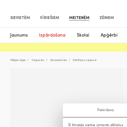
SIEVIETĒM
VĪRIEŠIEM
MEITENĒM
ZĒNIEM
Jaunums
Izpārdošana
Skolai
Apģērbi
Mājas lapa
Cepures
Accessories
Meiteņu cepure
Piekrišana
Šī tīmekļa vietne izmanto sīkfailus