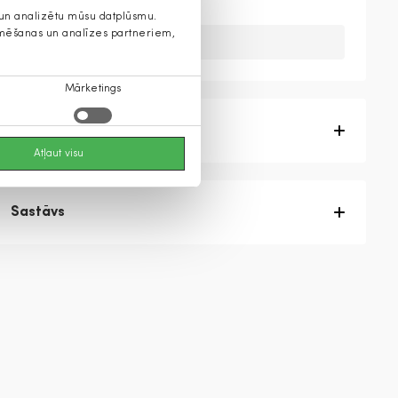
s un analizētu mūsu datplūsmu.
lamēšanas un analīzes partneriem,
Diemžēl, mums nav šis produkts
Mārketings
Produkta apraksts
Atļaut visu
Sastāvs