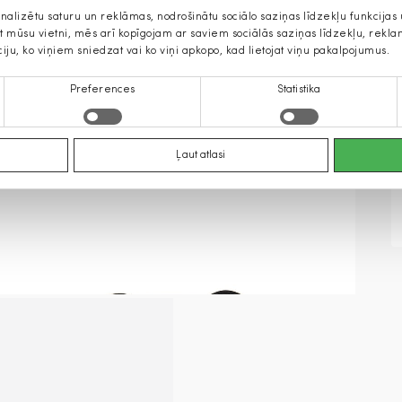
onalizētu saturu un reklāmas, nodrošinātu sociālo saziņas līdzekļu funkcija
jat mūsu vietni, mēs arī kopīgojam ar saviem sociālās saziņas līdzekļu, rek
ciju, ko viņiem sniedzat vai ko viņi apkopo, kad lietojat viņu pakalpojumus.
Preferences
Statistika
Ļaut atlasi