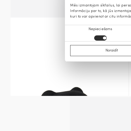
Mēs izmantojam sīkfailus, lai pers
Informāciju par to, kā jūs izmanto
kuri to var apvienot ar citu informā
Piekrišanas
Nepieciešams
izvēle
Noraidīt