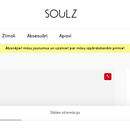
Zīmoli
Aksesuāri
Apavi
Abonējiet mūsu jaunumus un uzziniet par mūsu izpārdošanām pirmie!
%
Sīkāka informācija