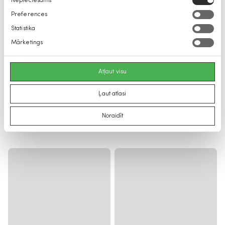
Nepieciešams
izvēle
Preferences
Statistika
Mārketings
Atļaut visu
Ļaut atlasi
Noraidīt