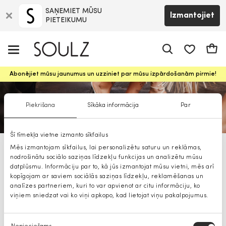
SAŅEMIET MŪSU
Izmantojiet
PIETEIKUMU
app.shop.ui.
Groz
Abonējiet mūsu jaunumus un uzziniet par mūsu izpārdošanām pirmie!
Piekrišana
Sīkāka informācija
Par
Šī tīmekļa vietne izmanto sīkfailus
Mēs izmantojam sīkfailus, lai personalizētu saturu un reklāmas,
ALDO vīriešiem
nodrošinātu sociālo saziņas līdzekļu funkcijas un analizētu mūsu
datplūsmu. Informāciju par to, kā jūs izmantojat mūsu vietni, mēs arī
kopīgojam ar saviem sociālās saziņas līdzekļu, reklamēšanas un
analīzes partneriem, kuri to var apvienot ar citu informāciju, ko
viņiem sniedzat vai ko viņi apkopo, kad lietojat viņu pakalpojumus.
Piekrišanas