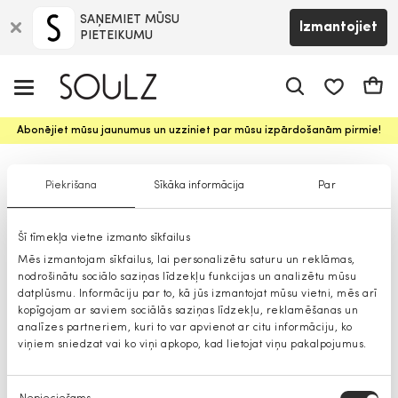
SAŅEMIET MŪSU
Izmantojiet
PIETEIKUMU
app.shop.ui.
Groz
Abonējiet mūsu jaunumus un uzziniet par mūsu izpārdošanām pirmie!
Platmales
Piekrišana
Sīkāka informācija
Par
Šī tīmekļa vietne izmanto sīkfailus
Mēs izmantojam sīkfailus, lai personalizētu saturu un reklāmas,
nodrošinātu sociālo saziņas līdzekļu funkcijas un analizētu mūsu
datplūsmu. Informāciju par to, kā jūs izmantojat mūsu vietni, mēs arī
kopīgojam ar saviem sociālās saziņas līdzekļu, reklamēšanas un
analīzes partneriem, kuri to var apvienot ar citu informāciju, ko
viņiem sniedzat vai ko viņi apkopo, kad lietojat viņu pakalpojumus.
Piekrišanas