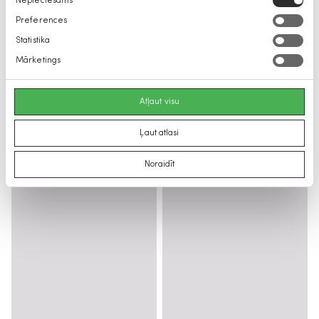
Nepieciešams
izvēle
Preferences
Statistika
Mārketings
Atļaut visu
Ļaut atlasi
Noraidīt