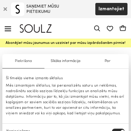
SAŅEMIET MŪSU
Izmantojiet
PIETEIKUMU
app.shop.ui.
Groz
Abonējiet mūsu jaunumus un uzziniet par mūsu izpārdošanām pirmie!
Citi aksesuāri sievietēm
Piekrišana
Sīkāka informācija
Par
Šī tīmekļa vietne izmanto sīkfailus
Mēs izmantojam sīkfailus, lai personalizētu saturu un reklāmas,
nodrošinātu sociālo saziņas līdzekļu funkcijas un analizētu mūsu
datplūsmu. Informāciju par to, kā jūs izmantojat mūsu vietni, mēs arī
kopīgojam ar saviem sociālās saziņas līdzekļu, reklamēšanas un
analīzes partneriem, kuri to var apvienot ar citu informāciju, ko
viņiem sniedzat vai ko viņi apkopo, kad lietojat viņu pakalpojumus.
Piekrišanas