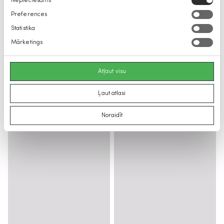
Nepieciešams
izvēle
Preferences
Statistika
Mārketings
Atļaut visu
Ļaut atlasi
Noraidīt