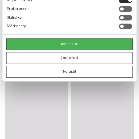
Nepieciešams
izvēle
Preferences
Statistika
Mārketings
Atļaut visu
Ļaut atlasi
Noraidīt