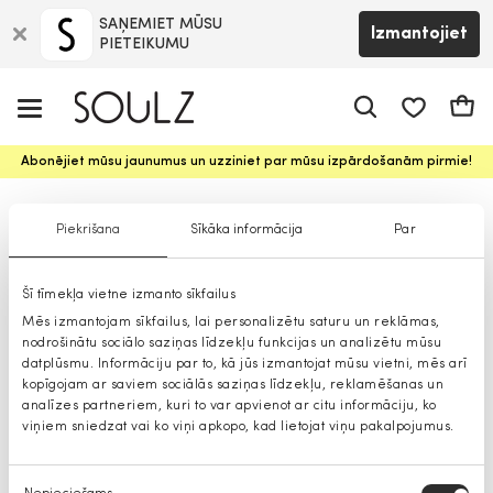
SAŅEMIET MŪSU
Izmantojiet
PIETEIKUMU
app.shop.ui.
Groz
Abonējiet mūsu jaunumus un uzziniet par mūsu izpārdošanām pirmie!
Izstrādājumi ar kašmiru
Piekrišana
Sīkāka informācija
Par
Šī tīmekļa vietne izmanto sīkfailus
Mēs izmantojam sīkfailus, lai personalizētu saturu un reklāmas,
nodrošinātu sociālo saziņas līdzekļu funkcijas un analizētu mūsu
datplūsmu. Informāciju par to, kā jūs izmantojat mūsu vietni, mēs arī
kopīgojam ar saviem sociālās saziņas līdzekļu, reklamēšanas un
analīzes partneriem, kuri to var apvienot ar citu informāciju, ko
viņiem sniedzat vai ko viņi apkopo, kad lietojat viņu pakalpojumus.
Piekrišanas