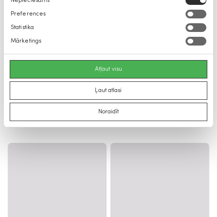
Nepieciešams
izvēle
Preferences
Statistika
Mārketings
Atļaut visu
Ļaut atlasi
Noraidīt