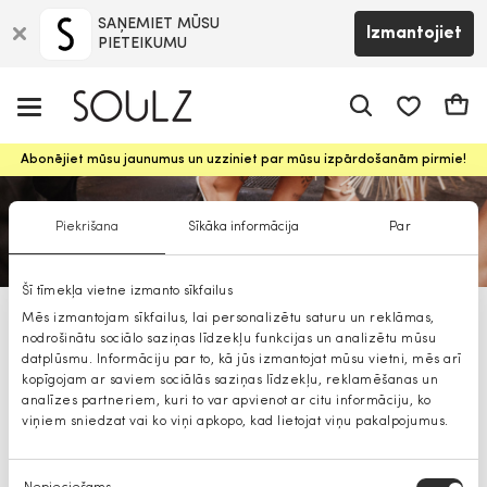
SAŅEMIET MŪSU
Izmantojiet
PIETEIKUMU
app.shop.ui.
Groz
Abonējiet mūsu jaunumus un uzziniet par mūsu izpārdošanām pirmie!
Piekrišana
Sīkāka informācija
Par
Šī tīmekļa vietne izmanto sīkfailus
Mēs izmantojam sīkfailus, lai personalizētu saturu un reklāmas,
ALDO mugursomas
nodrošinātu sociālo saziņas līdzekļu funkcijas un analizētu mūsu
datplūsmu. Informāciju par to, kā jūs izmantojat mūsu vietni, mēs arī
kopīgojam ar saviem sociālās saziņas līdzekļu, reklamēšanas un
analīzes partneriem, kuri to var apvienot ar citu informāciju, ko
viņiem sniedzat vai ko viņi apkopo, kad lietojat viņu pakalpojumus.
Piekrišanas