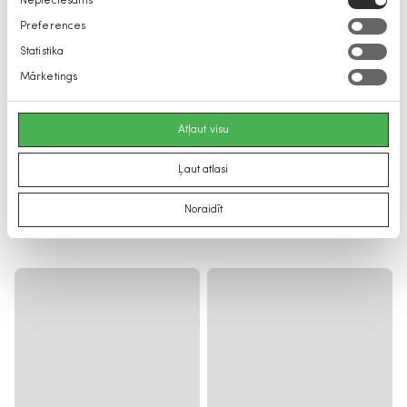
Nepieciešams
izvēle
Preferences
Statistika
Mārketings
Atļaut visu
Ļaut atlasi
Noraidīt