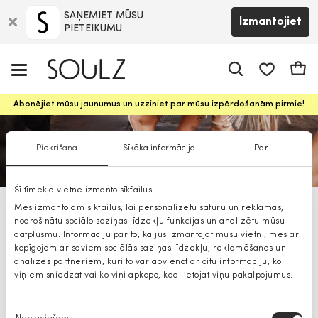
SAŅEMIET MŪSU
Izmantojiet
PIETEIKUMU
app.shop.ui.
Groz
Abonējiet mūsu jaunumus un uzziniet par mūsu izpārdošanām pirmie!
Piekrišana
Sīkāka informācija
Par
Šī tīmekļa vietne izmanto sīkfailus
Mēs izmantojam sīkfailus, lai personalizētu saturu un reklāmas,
ALDO vīriešu apavi
nodrošinātu sociālo saziņas līdzekļu funkcijas un analizētu mūsu
datplūsmu. Informāciju par to, kā jūs izmantojat mūsu vietni, mēs arī
kopīgojam ar saviem sociālās saziņas līdzekļu, reklamēšanas un
analīzes partneriem, kuri to var apvienot ar citu informāciju, ko
viņiem sniedzat vai ko viņi apkopo, kad lietojat viņu pakalpojumus.
Piekrišanas