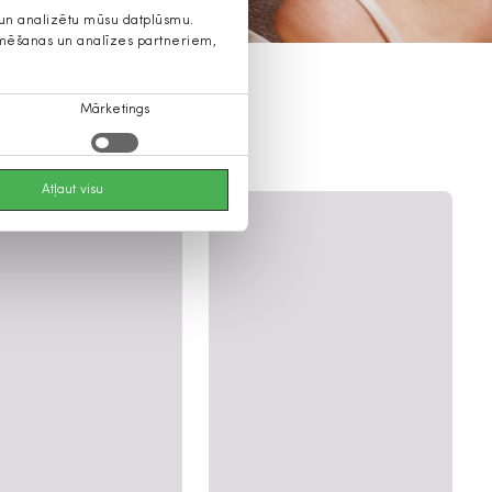
s un analizētu mūsu datplūsmu.
lamēšanas un analīzes partneriem,
Mārketings
Atļaut visu