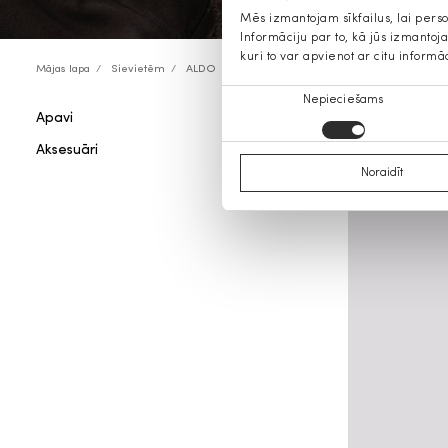
Mēs izmantojam sīkfailus, lai pers
Informāciju par to, kā jūs izmanto
kuri to var apvienot ar citu informā
Mājas lapa
Sievietēm
ALDO
Piekrišanas
Nepieciešams
Apavi
ALDO: v
izvēle
Aksesuāri
Noraidīt