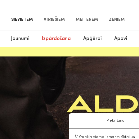
SIEVIETĒM
VĪRIEŠIEM
MEITENĒM
ZĒNIEM
Jaunumi
Izpārdošana
Apģērbi
Apavi
Piekrišana
Šī tīmekļa vietne izmanto sīkfailus