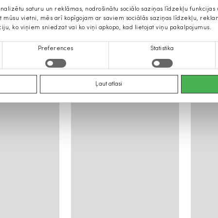
onalizētu saturu un reklāmas, nodrošinātu sociālo saziņas līdzekļu funkcija
jat mūsu vietni, mēs arī kopīgojam ar saviem sociālās saziņas līdzekļu, rek
ciju, ko viņiem sniedzat vai ko viņi apkopo, kad lietojat viņu pakalpojumus.
Preferences
Statistika
isas kategorijas
Ļaut atlasi