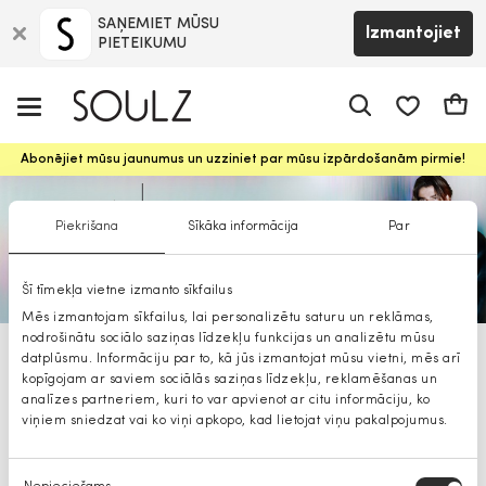
SAŅEMIET MŪSU
Izmantojiet
PIETEIKUMU
app.shop.ui.
Groz
Abonējiet mūsu jaunumus un uzziniet par mūsu izpārdošanām pirmie!
Piekrišana
Sīkāka informācija
Par
Šī tīmekļa vietne izmanto sīkfailus
Mēs izmantojam sīkfailus, lai personalizētu saturu un reklāmas,
nodrošinātu sociālo saziņas līdzekļu funkcijas un analizētu mūsu
datplūsmu. Informāciju par to, kā jūs izmantojat mūsu vietni, mēs arī
Armani Exchange vīriešiem
kopīgojam ar saviem sociālās saziņas līdzekļu, reklamēšanas un
analīzes partneriem, kuri to var apvienot ar citu informāciju, ko
viņiem sniedzat vai ko viņi apkopo, kad lietojat viņu pakalpojumus.
Piekrišanas