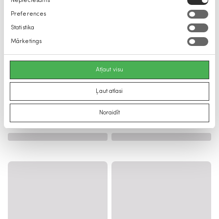
Nepieciešams
izvēle
Preferences
Statistika
Mārketings
Atļaut visu
Ļaut atlasi
Noraidīt