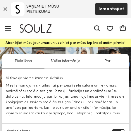
SAŅEMIET MŪSU
Izmantojiet
PIETEIKUMU
app.shop.ui.
Groz
Abonējiet mūsu jaunumus un uzziniet par mūsu izpārdošanām pirmie!
Piekrišana
Sīkāka informācija
Par
Šī tīmekļa vietne izmanto sīkfailus
Mēs izmantojam sīkfailus, lai personalizētu saturu un reklāmas,
nodrošinātu sociālo saziņas līdzekļu funkcijas un analizētu mūsu
datplūsmu. Informāciju par to, kā jūs izmantojat mūsu vietni, mēs arī
Blend vīriešu t krekli
kopīgojam ar saviem sociālās saziņas līdzekļu, reklamēšanas un
analīzes partneriem, kuri to var apvienot ar citu informāciju, ko
viņiem sniedzat vai ko viņi apkopo, kad lietojat viņu pakalpojumus.
Piekrišanas