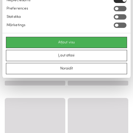
Nepieciešams
izvēle
Preferences
Statistika
Mārketings
Atļaut visu
Ļaut atlasi
Noraidīt