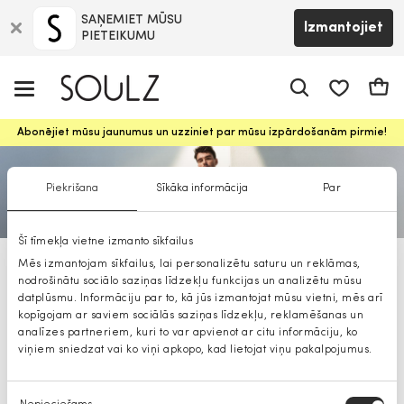
SAŅEMIET MŪSU
Izmantojiet
PIETEIKUMU
app.shop.ui.
Groz
Abonējiet mūsu jaunumus un uzziniet par mūsu izpārdošanām pirmie!
Piekrišana
Sīkāka informācija
Par
Šī tīmekļa vietne izmanto sīkfailus
Mēs izmantojam sīkfailus, lai personalizētu saturu un reklāmas,
BOSS mēteļi
nodrošinātu sociālo saziņas līdzekļu funkcijas un analizētu mūsu
datplūsmu. Informāciju par to, kā jūs izmantojat mūsu vietni, mēs arī
kopīgojam ar saviem sociālās saziņas līdzekļu, reklamēšanas un
analīzes partneriem, kuri to var apvienot ar citu informāciju, ko
viņiem sniedzat vai ko viņi apkopo, kad lietojat viņu pakalpojumus.
Piekrišanas