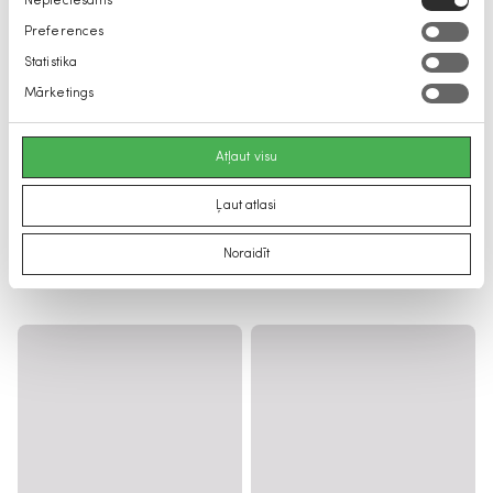
Nepieciešams
izvēle
Preferences
Statistika
Mārketings
Atļaut visu
Ļaut atlasi
Noraidīt