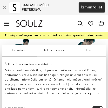
SAŅEMIET MŪSU
Izmantojiet
PIETEIKUMU
app.shop.ui.
Groz
Abonējiet mūsu jaunumus un uzziniet par mūsu izpārdošanām pirmie!
Piekrišana
Sīkāka informācija
Par
Šī tīmekļa vietne izmanto sīkfailus
Calvin Klein Jeans maki
Mēs izmantojam sīkfailus, lai personalizētu saturu un reklāmas,
nodrošinātu sociālo saziņas līdzekļu funkcijas un analizētu mūsu
datplūsmu. Informāciju par to, kā jūs izmantojat mūsu vietni, mēs arī
kopīgojam ar saviem sociālās saziņas līdzekļu, reklamēšanas un
analīzes partneriem, kuri to var apvienot ar citu informāciju, ko
viņiem sniedzat vai ko viņi apkopo, kad lietojat viņu pakalpojumus.
Piekrišanas