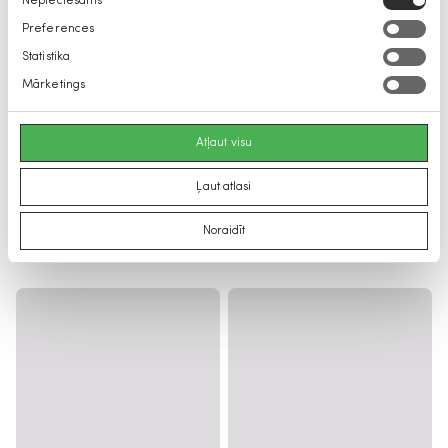
Nepieciešams
izvēle
Preferences
Statistika
Mārketings
Atļaut visu
Ļaut atlasi
Noraidīt