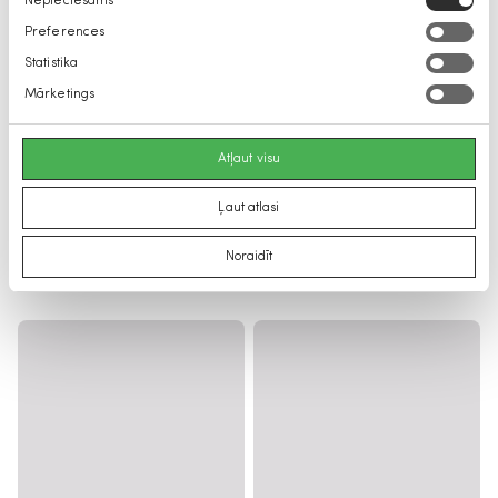
Nepieciešams
izvēle
Preferences
Statistika
Mārketings
Atļaut visu
Ļaut atlasi
Noraidīt