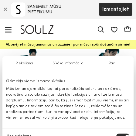
SAŅEMIET MŪSU
Izmantojiet
PIETEIKUMU
app.shop.ui.
Groz
Abonējiet mūsu jaunumus un uzziniet par mūsu izpārdošanām pirmie!
Piekrišana
Sīkāka informācija
Par
Šī tīmekļa vietne izmanto sīkfailus
Calvin Klein Jeans vīriešu džinsi
Mēs izmantojam sīkfailus, lai personalizētu saturu un reklāmas,
nodrošinātu sociālo saziņas līdzekļu funkcijas un analizētu mūsu
datplūsmu. Informāciju par to, kā jūs izmantojat mūsu vietni, mēs arī
kopīgojam ar saviem sociālās saziņas līdzekļu, reklamēšanas un
analīzes partneriem, kuri to var apvienot ar citu informāciju, ko
viņiem sniedzat vai ko viņi apkopo, kad lietojat viņu pakalpojumus.
Piekrišanas