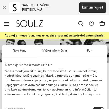
SAŅEMIET MŪSU
Izmantojiet
PIETEIKUMU
app.shop.ui.
Groz
Abonējiet mūsu jaunumus un uzziniet par mūsu izpārdošanām pirmie!
Piekrišana
Sīkāka informācija
Par
Šī tīmekļa vietne izmanto sīkfailus
Jack&Jones: visas kategorijas
Mēs izmantojam sīkfailus, lai personalizētu saturu un reklāmas,
nodrošinātu sociālo saziņas līdzekļu funkcijas un analizētu mūsu
datplūsmu. Informāciju par to, kā jūs izmantojat mūsu vietni, mēs arī
kopīgojam ar saviem sociālās saziņas līdzekļu, reklamēšanas un
analīzes partneriem, kuri to var apvienot ar citu informāciju, ko
viņiem sniedzat vai ko viņi apkopo, kad lietojat viņu pakalpojumus.
Piekrišanas