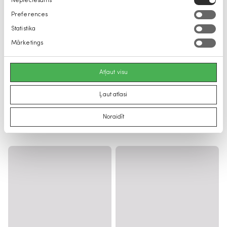
Nepieciešams
izvēle
Preferences
Statistika
Mārketings
Atļaut visu
Ļaut atlasi
Noraidīt