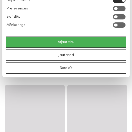
Nepieciešams
izvēle
Preferences
Statistika
Mārketings
Atļaut visu
Ļaut atlasi
Noraidīt