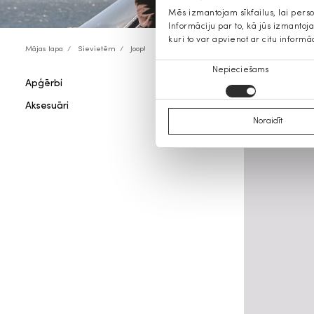
Mēs izmantojam sīkfailus, lai pers
Informāciju par to, kā jūs izmanto
kuri to var apvienot ar citu informā
Mājas lapa
Sievietēm
Joop!
Piekrišanas
Nepieciešams
Apģērbi
Joop! v
izvēle
Aksesuāri
Noraidīt