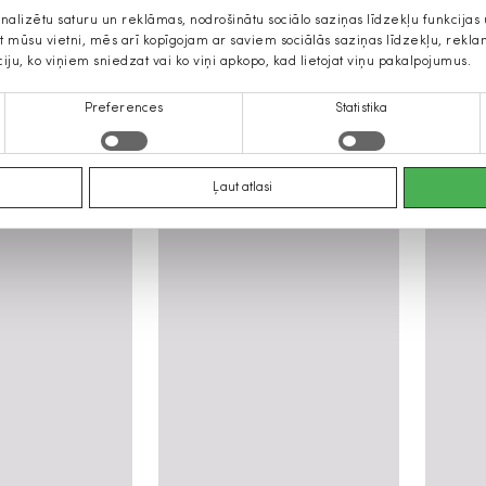
onalizētu saturu un reklāmas, nodrošinātu sociālo saziņas līdzekļu funkcija
jat mūsu vietni, mēs arī kopīgojam ar saviem sociālās saziņas līdzekļu, rek
ciju, ko viņiem sniedzat vai ko viņi apkopo, kad lietojat viņu pakalpojumus.
Preferences
Statistika
īriešu aksesuāri
Ļaut atlasi