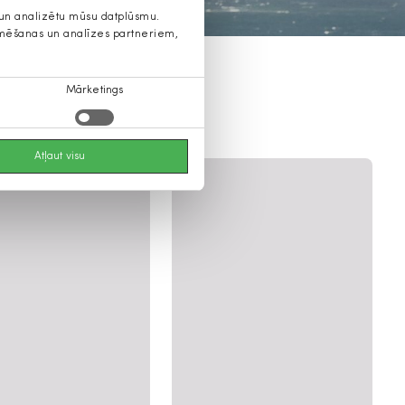
s un analizētu mūsu datplūsmu.
lamēšanas un analīzes partneriem,
Mārketings
Atļaut visu