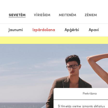
SIEVIETĒM
VĪRIEŠIEM
MEITENĒM
ZĒNIEM
Jaunumi
Izpārdošana
Apģērbi
Apavi
Piekrišana
Šī tīmekļa vietne izmanto sīkfailus