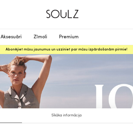
Aksesuāri
Zīmoli
Premium
Abonējiet mūsu jaunumus un uzziniet par mūsu izpārdošanām pirmie!
Sīkāka informācija