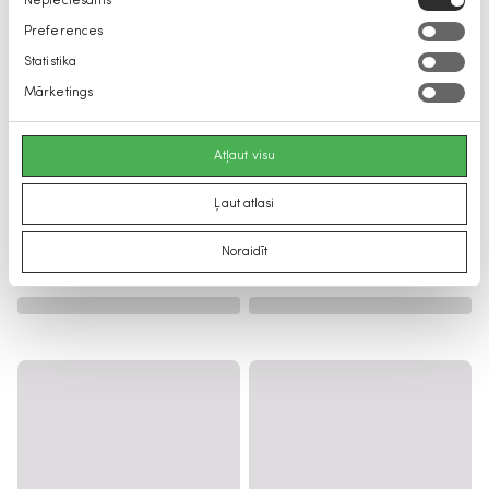
Nepieciešams
izvēle
Preferences
Statistika
Mārketings
Atļaut visu
Ļaut atlasi
Noraidīt