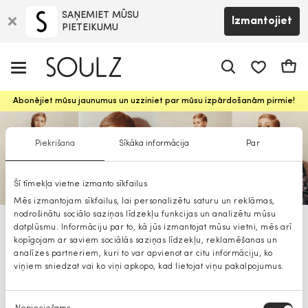
SAŅEMIET MŪSU
Izmantojiet
PIETEIKUMU
app.shop.ui.
Groz
Abonējiet mūsu jaunumus un uzziniet par mūsu izpārdošanām pirmie!
Piekrišana
Sīkāka informācija
Par
Šī tīmekļa vietne izmanto sīkfailus
Mēs izmantojam sīkfailus, lai personalizētu saturu un reklāmas,
nodrošinātu sociālo saziņas līdzekļu funkcijas un analizētu mūsu
datplūsmu. Informāciju par to, kā jūs izmantojat mūsu vietni, mēs arī
KMX sievietēm
kopīgojam ar saviem sociālās saziņas līdzekļu, reklamēšanas un
analīzes partneriem, kuri to var apvienot ar citu informāciju, ko
viņiem sniedzat vai ko viņi apkopo, kad lietojat viņu pakalpojumus.
Piekrišanas