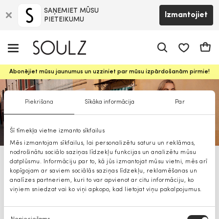
SAŅEMIET MŪSU
Izmantojiet
PIETEIKUMU
app.shop.ui.
Groz
Abonējiet mūsu jaunumus un uzziniet par mūsu izpārdošanām pirmie!
Piekrišana
Sīkāka informācija
Par
Šī tīmekļa vietne izmanto sīkfailus
Mēs izmantojam sīkfailus, lai personalizētu saturu un reklāmas,
nodrošinātu sociālo saziņas līdzekļu funkcijas un analizētu mūsu
datplūsmu. Informāciju par to, kā jūs izmantojat mūsu vietni, mēs arī
Pennyblack sievietēm
kopīgojam ar saviem sociālās saziņas līdzekļu, reklamēšanas un
analīzes partneriem, kuri to var apvienot ar citu informāciju, ko
viņiem sniedzat vai ko viņi apkopo, kad lietojat viņu pakalpojumus.
Piekrišanas