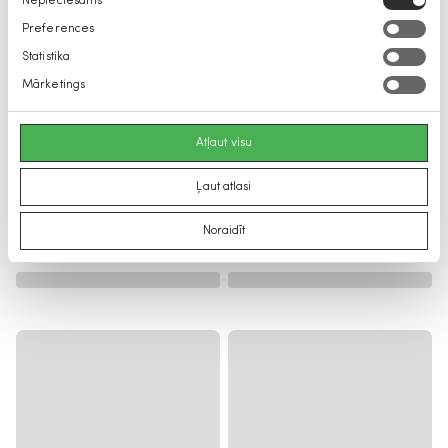
Nepieciešams
izvēle
Preferences
Statistika
Mārketings
Atļaut visu
Ļaut atlasi
Noraidīt