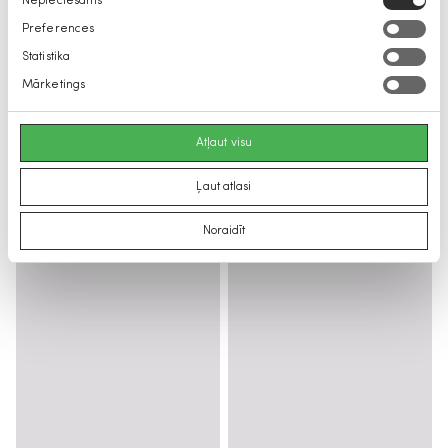
Nepieciešams
izvēle
Preferences
Statistika
Mārketings
Atļaut visu
Ļaut atlasi
Noraidīt