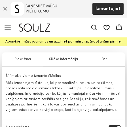
SAŅEMIET MŪSU
Izmantojiet
PIETEIKUMU
app.shop.ui.
Groz
Abonējiet mūsu jaunumus un uzziniet par mūsu izpārdošanām pirmie!
Pierre Cardin jakas
Piekrišana
Sīkāka informācija
Par
Šī tīmekļa vietne izmanto sīkfailus
Mēs izmantojam sīkfailus, lai personalizētu saturu un reklāmas,
nodrošinātu sociālo saziņas līdzekļu funkcijas un analizētu mūsu
datplūsmu. Informāciju par to, kā jūs izmantojat mūsu vietni, mēs arī
kopīgojam ar saviem sociālās saziņas līdzekļu, reklamēšanas un
analīzes partneriem, kuri to var apvienot ar citu informāciju, ko
viņiem sniedzat vai ko viņi apkopo, kad lietojat viņu pakalpojumus.
Piekrišanas