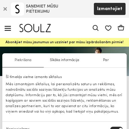
SAŅEMIET MŪSU
Izmantojiet
PIETEIKUMU
app.shop.ui.
Groz
Abonējiet mūsu jaunumus un uzziniet par mūsu izpārdošanām pirmie!
Piekrišana
Sīkāka informācija
Par
Šī tīmekļa vietne izmanto sīkfailus
Mēs izmantojam sīkfailus, lai personalizētu saturu un reklāmas,
Selected tauriņi
nodrošinātu sociālo saziņas līdzekļu funkcijas un analizētu mūsu
datplūsmu. Informāciju par to, kā jūs izmantojat mūsu vietni, mēs arī
kopīgojam ar saviem sociālās saziņas līdzekļu, reklamēšanas un
analīzes partneriem, kuri to var apvienot ar citu informāciju, ko
viņiem sniedzat vai ko viņi apkopo, kad lietojat viņu pakalpojumus.
Piekrišanas