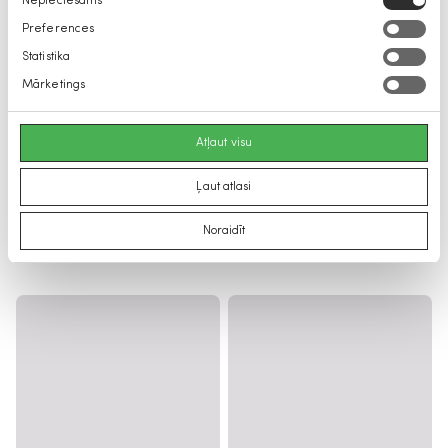
Nepieciešams
izvēle
Preferences
Statistika
Mārketings
Atļaut visu
Ļaut atlasi
Noraidīt