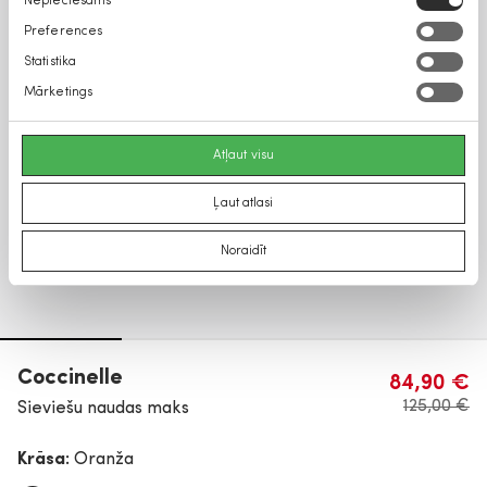
Nepieciešams
izvēle
Preferences
Statistika
Mārketings
Atļaut visu
Ļaut atlasi
Noraidīt
Coccinelle
84,90 €
125,00 €
Sieviešu naudas maks
Krāsa:
Oranža