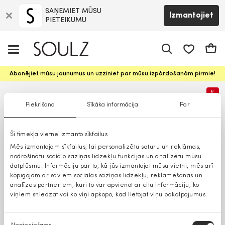
SAŅEMIET MŪSU
Izmantojiet
PIETEIKUMU
app.shop.ui.
Groz
Abonējiet mūsu jaunumus un uzziniet par mūsu izpārdošanām pirmie!
%
Piekrišana
Sīkāka informācija
Par
Šī tīmekļa vietne izmanto sīkfailus
Mēs izmantojam sīkfailus, lai personalizētu saturu un reklāmas,
nodrošinātu sociālo saziņas līdzekļu funkcijas un analizētu mūsu
datplūsmu. Informāciju par to, kā jūs izmantojat mūsu vietni, mēs arī
kopīgojam ar saviem sociālās saziņas līdzekļu, reklamēšanas un
analīzes partneriem, kuri to var apvienot ar citu informāciju, ko
viņiem sniedzat vai ko viņi apkopo, kad lietojat viņu pakalpojumus.
Piekrišanas