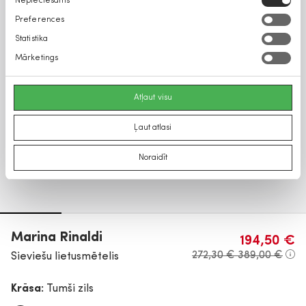
Nepieciešams
izvēle
Preferences
Statistika
Mārketings
Atļaut visu
Ļaut atlasi
Noraidīt
Marina Rinaldi
194,50 €
272,30 €
389,00 €
Sieviešu lietusmētelis
Krāsa:
Tumši zils