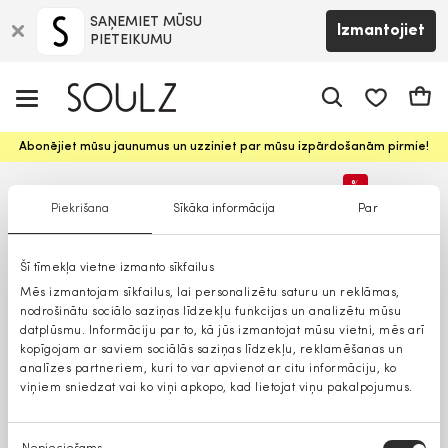
SAŅEMIET MŪSU
Izmantojiet
PIETEIKUMU
app.shop.ui.
Groz
Abonējiet mūsu jaunumus un uzziniet par mūsu izpārdošanām pirmie!
%
Piekrišana
Sīkāka informācija
Par
Lielāki izmēri
Šī tīmekļa vietne izmanto sīkfailus
Mēs izmantojam sīkfailus, lai personalizētu saturu un reklāmas,
nodrošinātu sociālo saziņas līdzekļu funkcijas un analizētu mūsu
datplūsmu. Informāciju par to, kā jūs izmantojat mūsu vietni, mēs arī
kopīgojam ar saviem sociālās saziņas līdzekļu, reklamēšanas un
analīzes partneriem, kuri to var apvienot ar citu informāciju, ko
viņiem sniedzat vai ko viņi apkopo, kad lietojat viņu pakalpojumus.
Piekrišanas