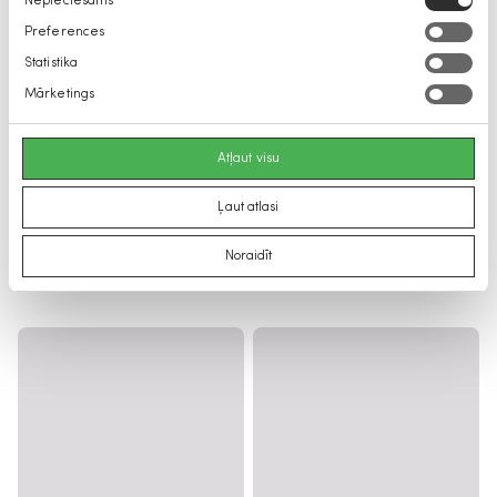
Nepieciešams
izvēle
Preferences
Statistika
Mārketings
Atļaut visu
Ļaut atlasi
Noraidīt