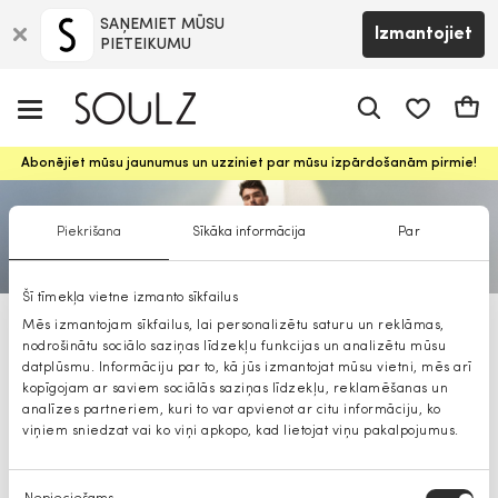
SAŅEMIET MŪSU
Izmantojiet
PIETEIKUMU
app.shop.ui.
Groz
Abonējiet mūsu jaunumus un uzziniet par mūsu izpārdošanām pirmie!
Piekrišana
Sīkāka informācija
Par
Šī tīmekļa vietne izmanto sīkfailus
Mēs izmantojam sīkfailus, lai personalizētu saturu un reklāmas,
BOSS sieviešu svārki
nodrošinātu sociālo saziņas līdzekļu funkcijas un analizētu mūsu
datplūsmu. Informāciju par to, kā jūs izmantojat mūsu vietni, mēs arī
kopīgojam ar saviem sociālās saziņas līdzekļu, reklamēšanas un
analīzes partneriem, kuri to var apvienot ar citu informāciju, ko
viņiem sniedzat vai ko viņi apkopo, kad lietojat viņu pakalpojumus.
Piekrišanas