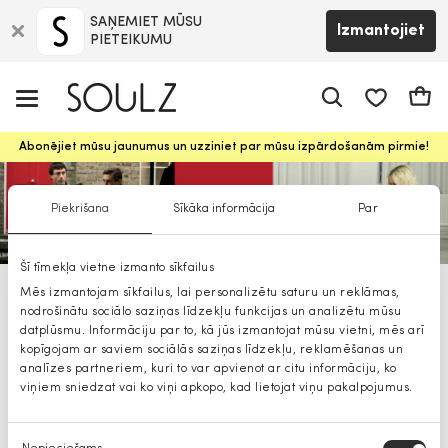
SAŅEMIET MŪSU
Izmantojiet
PIETEIKUMU
app.shop.ui.
Groz
Abonējiet mūsu jaunumus un uzziniet par mūsu izpārdošanām pirmie!
Piekrišana
Sīkāka informācija
Par
Šī tīmekļa vietne izmanto sīkfailus
Mēs izmantojam sīkfailus, lai personalizētu saturu un reklāmas,
HUGO sieviešu aksesuāri
nodrošinātu sociālo saziņas līdzekļu funkcijas un analizētu mūsu
datplūsmu. Informāciju par to, kā jūs izmantojat mūsu vietni, mēs arī
kopīgojam ar saviem sociālās saziņas līdzekļu, reklamēšanas un
analīzes partneriem, kuri to var apvienot ar citu informāciju, ko
viņiem sniedzat vai ko viņi apkopo, kad lietojat viņu pakalpojumus.
Piekrišanas