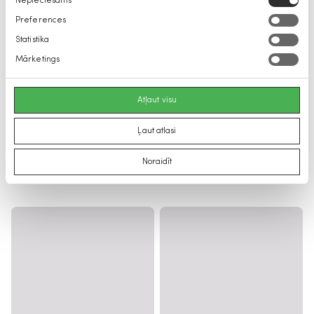
Nepieciešams
izvēle
Preferences
Statistika
Mārketings
Atļaut visu
Ļaut atlasi
Noraidīt