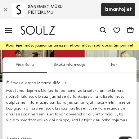
SAŅEMIET MŪSU
Izmantojiet
PIETEIKUMU
app.shop.ui.
Groz
Abonējiet mūsu jaunumus un uzziniet par mūsu izpārdošanām pirmie!
Piekrišana
Sīkāka informācija
Par
Šī tīmekļa vietne izmanto sīkfailus
Mēs izmantojam sīkfailus, lai personalizētu saturu un reklāmas,
HUGO vīriešu aksesuāri
nodrošinātu sociālo saziņas līdzekļu funkcijas un analizētu mūsu
datplūsmu. Informāciju par to, kā jūs izmantojat mūsu vietni, mēs arī
kopīgojam ar saviem sociālās saziņas līdzekļu, reklamēšanas un
analīzes partneriem, kuri to var apvienot ar citu informāciju, ko
viņiem sniedzat vai ko viņi apkopo, kad lietojat viņu pakalpojumus.
Piekrišanas