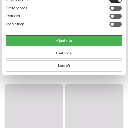
Nepieciešams
izvēle
Preferences
Statistika
Mārketings
Atļaut visu
Ļaut atlasi
Noraidīt