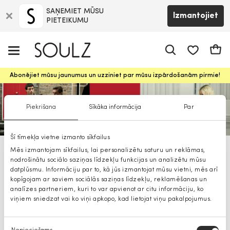
SAŅEMIET MŪSU
Izmantojiet
PIETEIKUMU
app.shop.ui.
Groz
Abonējiet mūsu jaunumus un uzziniet par mūsu izpārdošanām pirmie!
Piekrišana
Sīkāka informācija
Par
Šī tīmekļa vietne izmanto sīkfailus
Mēs izmantojam sīkfailus, lai personalizētu saturu un reklāmas,
HUGO džemperi
nodrošinātu sociālo saziņas līdzekļu funkcijas un analizētu mūsu
datplūsmu. Informāciju par to, kā jūs izmantojat mūsu vietni, mēs arī
kopīgojam ar saviem sociālās saziņas līdzekļu, reklamēšanas un
analīzes partneriem, kuri to var apvienot ar citu informāciju, ko
viņiem sniedzat vai ko viņi apkopo, kad lietojat viņu pakalpojumus.
Piekrišanas