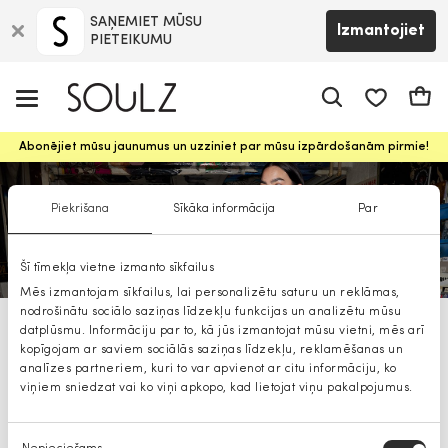
SAŅEMIET MŪSU
Izmantojiet
PIETEIKUMU
app.shop.ui.
Groz
Abonējiet mūsu jaunumus un uzziniet par mūsu izpārdošanām pirmie!
Piekrišana
Sīkāka informācija
Par
Šī tīmekļa vietne izmanto sīkfailus
Mēs izmantojam sīkfailus, lai personalizētu saturu un reklāmas,
nodrošinātu sociālo saziņas līdzekļu funkcijas un analizētu mūsu
datplūsmu. Informāciju par to, kā jūs izmantojat mūsu vietni, mēs arī
Noisy May sieviešu mēteļi
kopīgojam ar saviem sociālās saziņas līdzekļu, reklamēšanas un
analīzes partneriem, kuri to var apvienot ar citu informāciju, ko
viņiem sniedzat vai ko viņi apkopo, kad lietojat viņu pakalpojumus.
Piekrišanas