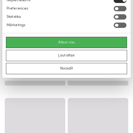
Nepieciešams
izvēle
Preferences
Statistika
Mārketings
Atļaut visu
Ļaut atlasi
Noraidīt