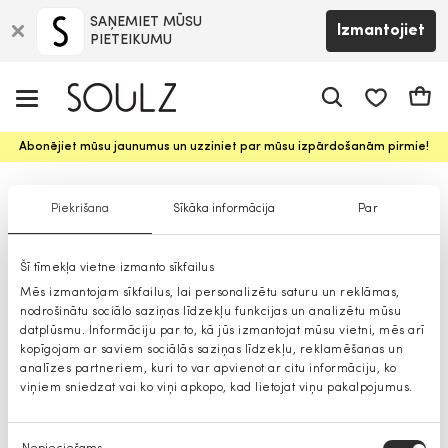
SAŅEMIET MŪSU
Izmantojiet
PIETEIKUMU
app.shop.ui.
Groz
Abonējiet mūsu jaunumus un uzziniet par mūsu izpārdošanām pirmie!
SoyaConcept žaketes sievietēm
Piekrišana
Sīkāka informācija
Par
Šī tīmekļa vietne izmanto sīkfailus
Mēs izmantojam sīkfailus, lai personalizētu saturu un reklāmas,
nodrošinātu sociālo saziņas līdzekļu funkcijas un analizētu mūsu
datplūsmu. Informāciju par to, kā jūs izmantojat mūsu vietni, mēs arī
kopīgojam ar saviem sociālās saziņas līdzekļu, reklamēšanas un
analīzes partneriem, kuri to var apvienot ar citu informāciju, ko
viņiem sniedzat vai ko viņi apkopo, kad lietojat viņu pakalpojumus.
Piekrišanas