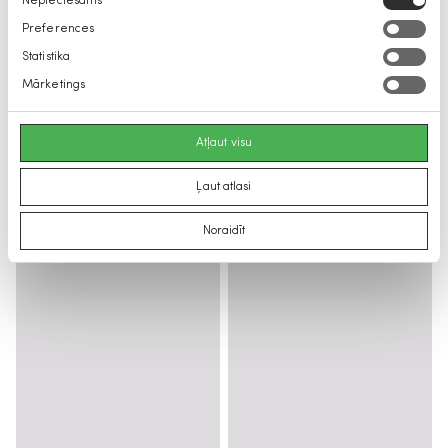
Nepieciešams
izvēle
Preferences
Statistika
Mārketings
Atļaut visu
Ļaut atlasi
Noraidīt