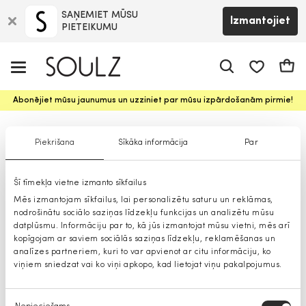
SAŅEMIET MŪSU
Izmantojiet
PIETEIKUMU
app.shop.ui.
Groz
Abonējiet mūsu jaunumus un uzziniet par mūsu izpārdošanām pirmie!
Džemperi
Piekrišana
Sīkāka informācija
Par
Šī tīmekļa vietne izmanto sīkfailus
Mēs izmantojam sīkfailus, lai personalizētu saturu un reklāmas,
nodrošinātu sociālo saziņas līdzekļu funkcijas un analizētu mūsu
datplūsmu. Informāciju par to, kā jūs izmantojat mūsu vietni, mēs arī
kopīgojam ar saviem sociālās saziņas līdzekļu, reklamēšanas un
analīzes partneriem, kuri to var apvienot ar citu informāciju, ko
viņiem sniedzat vai ko viņi apkopo, kad lietojat viņu pakalpojumus.
Piekrišanas