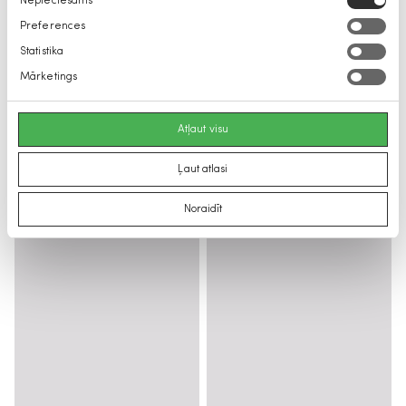
Nepieciešams
izvēle
Preferences
Statistika
Mārketings
Atļaut visu
Ļaut atlasi
Noraidīt