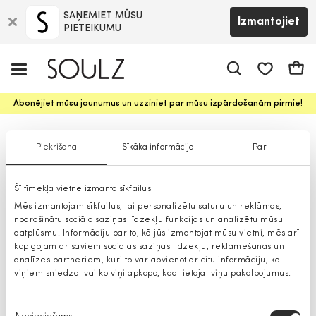
SAŅEMIET MŪSU
Izmantojiet
PIETEIKUMU
app.shop.ui.
Groz
Abonējiet mūsu jaunumus un uzziniet par mūsu izpārdošanām pirmie!
Džinsi zēniem
Piekrišana
Sīkāka informācija
Par
Šī tīmekļa vietne izmanto sīkfailus
Mēs izmantojam sīkfailus, lai personalizētu saturu un reklāmas,
nodrošinātu sociālo saziņas līdzekļu funkcijas un analizētu mūsu
datplūsmu. Informāciju par to, kā jūs izmantojat mūsu vietni, mēs arī
kopīgojam ar saviem sociālās saziņas līdzekļu, reklamēšanas un
analīzes partneriem, kuri to var apvienot ar citu informāciju, ko
viņiem sniedzat vai ko viņi apkopo, kad lietojat viņu pakalpojumus.
Piekrišanas