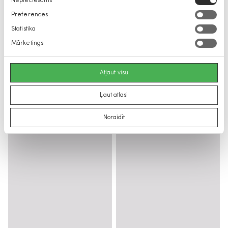
Nepieciešams
izvēle
Preferences
Statistika
Mārketings
Atļaut visu
Ļaut atlasi
Noraidīt