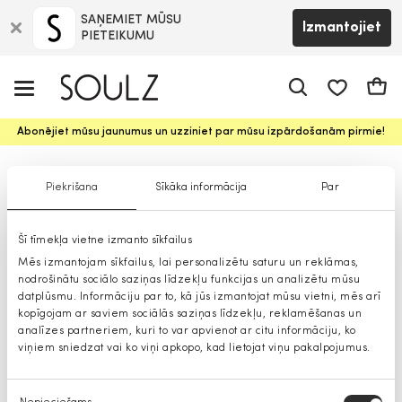
SAŅEMIET MŪSU
Izmantojiet
PIETEIKUMU
app.shop.ui.
Groz
Abonējiet mūsu jaunumus un uzziniet par mūsu izpārdošanām pirmie!
T-krekli
Piekrišana
Sīkāka informācija
Par
Šī tīmekļa vietne izmanto sīkfailus
Mēs izmantojam sīkfailus, lai personalizētu saturu un reklāmas,
nodrošinātu sociālo saziņas līdzekļu funkcijas un analizētu mūsu
datplūsmu. Informāciju par to, kā jūs izmantojat mūsu vietni, mēs arī
kopīgojam ar saviem sociālās saziņas līdzekļu, reklamēšanas un
analīzes partneriem, kuri to var apvienot ar citu informāciju, ko
viņiem sniedzat vai ko viņi apkopo, kad lietojat viņu pakalpojumus.
Piekrišanas