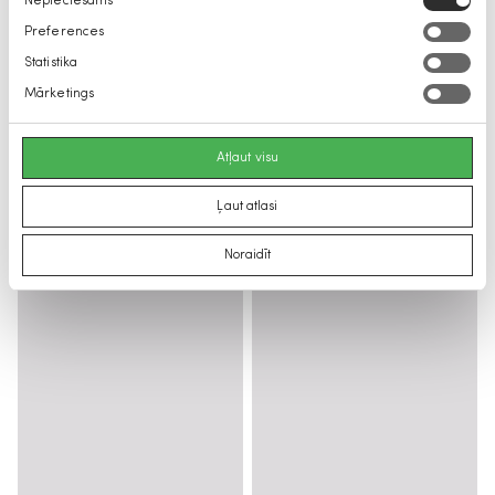
Nepieciešams
izvēle
Preferences
Statistika
Mārketings
Atļaut visu
Ļaut atlasi
Noraidīt