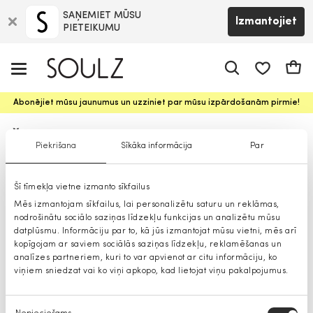
SAŅEMIET MŪSU
Izmantojiet
PIETEIKUMU
app.shop.ui.
Groz
Abonējiet mūsu jaunumus un uzziniet par mūsu izpārdošanām pirmie!
Šorti
Piekrišana
Sīkāka informācija
Par
Šī tīmekļa vietne izmanto sīkfailus
Mēs izmantojam sīkfailus, lai personalizētu saturu un reklāmas,
nodrošinātu sociālo saziņas līdzekļu funkcijas un analizētu mūsu
datplūsmu. Informāciju par to, kā jūs izmantojat mūsu vietni, mēs arī
kopīgojam ar saviem sociālās saziņas līdzekļu, reklamēšanas un
analīzes partneriem, kuri to var apvienot ar citu informāciju, ko
viņiem sniedzat vai ko viņi apkopo, kad lietojat viņu pakalpojumus.
Piekrišanas