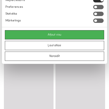
Nepieciešams
izvēle
Preferences
Statistika
Mārketings
Atļaut visu
Ļaut atlasi
Noraidīt