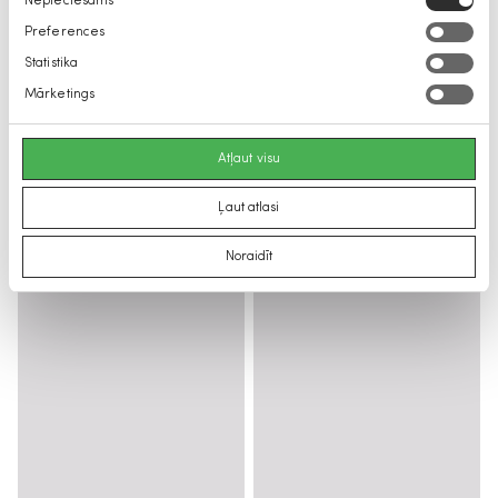
Nepieciešams
izvēle
Preferences
Statistika
Mārketings
Atļaut visu
Ļaut atlasi
Noraidīt