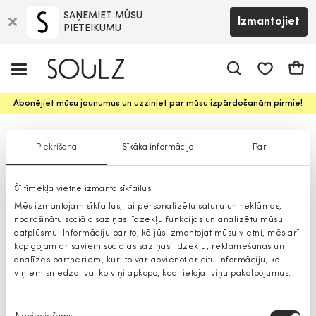
SAŅEMIET MŪSU
Izmantojiet
PIETEIKUMU
app.shop.ui.
Groz
Abonējiet mūsu jaunumus un uzziniet par mūsu izpārdošanām pirmie!
Gerard Darel sieviešu aksesuāri
Piekrišana
Sīkāka informācija
Par
Šī tīmekļa vietne izmanto sīkfailus
Mēs izmantojam sīkfailus, lai personalizētu saturu un reklāmas,
nodrošinātu sociālo saziņas līdzekļu funkcijas un analizētu mūsu
datplūsmu. Informāciju par to, kā jūs izmantojat mūsu vietni, mēs arī
kopīgojam ar saviem sociālās saziņas līdzekļu, reklamēšanas un
analīzes partneriem, kuri to var apvienot ar citu informāciju, ko
viņiem sniedzat vai ko viņi apkopo, kad lietojat viņu pakalpojumus.
Piekrišanas