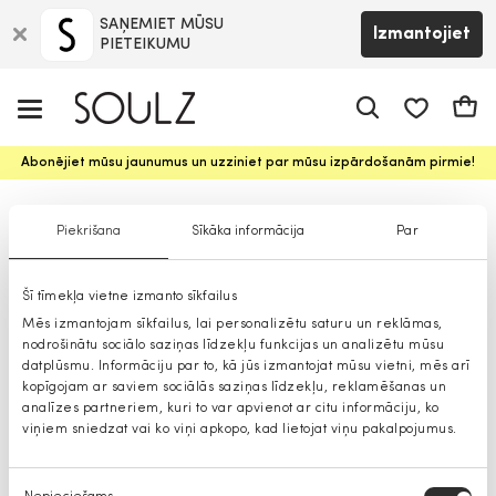
SAŅEMIET MŪSU
Izmantojiet
PIETEIKUMU
app.shop.ui.
Groz
Abonējiet mūsu jaunumus un uzziniet par mūsu izpārdošanām pirmie!
Gerard Darel lakati
Piekrišana
Sīkāka informācija
Par
Šī tīmekļa vietne izmanto sīkfailus
Mēs izmantojam sīkfailus, lai personalizētu saturu un reklāmas,
nodrošinātu sociālo saziņas līdzekļu funkcijas un analizētu mūsu
datplūsmu. Informāciju par to, kā jūs izmantojat mūsu vietni, mēs arī
kopīgojam ar saviem sociālās saziņas līdzekļu, reklamēšanas un
analīzes partneriem, kuri to var apvienot ar citu informāciju, ko
viņiem sniedzat vai ko viņi apkopo, kad lietojat viņu pakalpojumus.
Piekrišanas