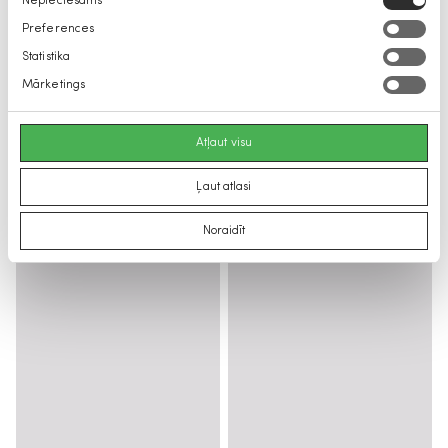
Nepieciešams
izvēle
Preferences
Statistika
Mārketings
Atļaut visu
Ļaut atlasi
Noraidīt