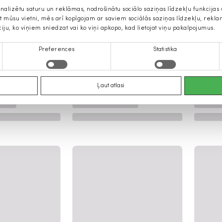
onalizētu saturu un reklāmas, nodrošinātu sociālo saziņas līdzekļu funkcija
jat mūsu vietni, mēs arī kopīgojam ar saviem sociālās saziņas līdzekļu, rek
ciju, ko viņiem sniedzat vai ko viņi apkopo, kad lietojat viņu pakalpojumus.
Preferences
Statistika
Ļaut atlasi