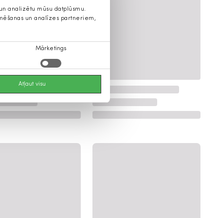
s un analizētu mūsu datplūsmu.
lamēšanas un analīzes partneriem,
Mārketings
Atļaut visu