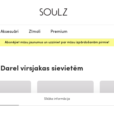
Aksesuāri
Zīmoli
Premium
Abonējiet mūsu jaunumus un uzziniet par mūsu izpārdošanām pirmie!
Darel virsjakas sievietēm
Sīkāka informācija