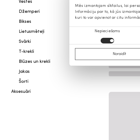
Vestes
Mēs izmantojam sīkfailus, lai pers
Džemperi
Informāciju par to, kā jūs izmanto
kuri to var apvienot ar citu informā
Bikses
Piekrišanas
Lietusmēteļi
Nepieciešams
izvēle
Svārki
T-krekli
Noraidīt
Blūzes un krekli
Jakas
Šorti
Aksesuāri