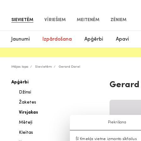
SIEVIETĒM
VĪRIEŠIEM
MEITENĒM
ZĒNIEM
Jaunumi
Izpārdošana
Apģērbi
Apavi
Mājas lapa
Sievietēm
Gerard Darel
Apģērbi
Gerard 
Džinsi
Žaketes
Virsjakas
Mēteļi
Piekrišana
Kleitas
Šī tīmekļa vietne izmanto sīkfailus