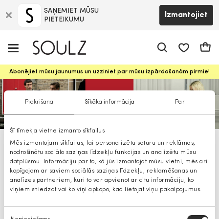
SAŅEMIET MŪSU
Izmantojiet
PIETEIKUMU
app.shop.ui.
Groz
Abonējiet mūsu jaunumus un uzziniet par mūsu izpārdošanām pirmie!
Piekrišana
Sīkāka informācija
Par
Šī tīmekļa vietne izmanto sīkfailus
Mēs izmantojam sīkfailus, lai personalizētu saturu un reklāmas,
HUGO puszābaki sievietēm
nodrošinātu sociālo saziņas līdzekļu funkcijas un analizētu mūsu
datplūsmu. Informāciju par to, kā jūs izmantojat mūsu vietni, mēs arī
kopīgojam ar saviem sociālās saziņas līdzekļu, reklamēšanas un
analīzes partneriem, kuri to var apvienot ar citu informāciju, ko
viņiem sniedzat vai ko viņi apkopo, kad lietojat viņu pakalpojumus.
Piekrišanas