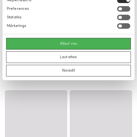
Nepieciešams
izvēle
Preferences
Statistika
Mārketings
Atļaut visu
Ļaut atlasi
Noraidīt