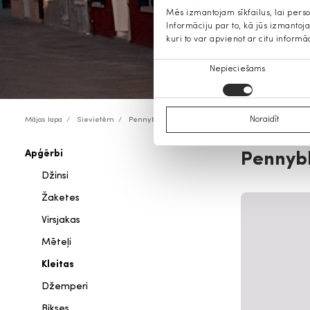
Mēs izmantojam sīkfailus, lai pers
Informāciju par to, kā jūs izmanto
kuri to var apvienot ar citu informā
Piekrišanas
Nepieciešams
izvēle
Noraidīt
Mājas lapa
Sievietēm
Pennyblack
Apģērbi
Pennybl
Džinsi
Žaketes
Virsjakas
Mēteļi
Kleitas
Džemperi
Bikses