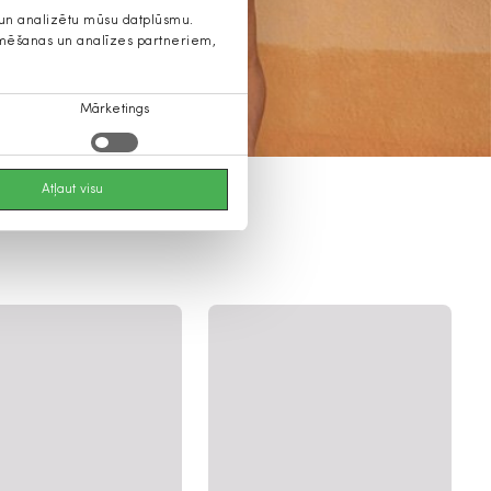
s un analizētu mūsu datplūsmu.
lamēšanas un analīzes partneriem,
Mārketings
Atļaut visu