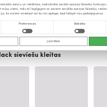
onalizētu saturu un reklāmas, nodrošinātu sociālo saziņas līdzekļu funkcija
jat mūsu vietni, mēs arī kopīgojam ar saviem sociālās saziņas līdzekļu, rek
ciju, ko viņiem sniedzat vai ko viņi apkopo, kad lietojat viņu pakalpojumus.
Preferences
Statistika
Ļaut atlasi
ack sieviešu kleitas