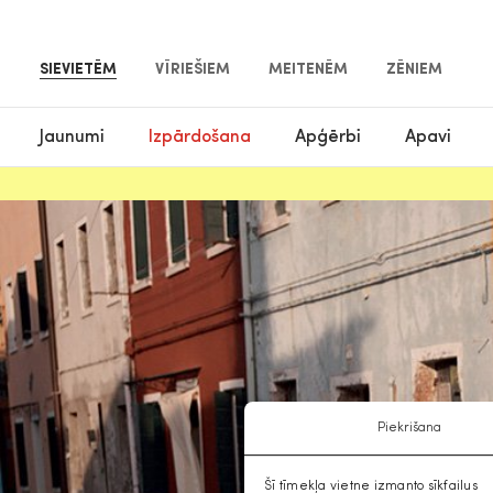
SIEVIETĒM
VĪRIEŠIEM
MEITENĒM
ZĒNIEM
Jaunumi
Izpārdošana
Apģērbi
Apavi
Piekrišana
Šī tīmekļa vietne izmanto sīkfailus