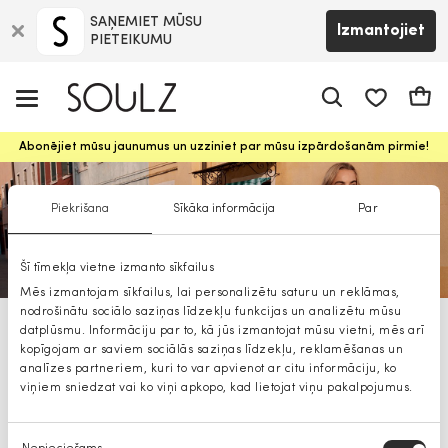
SAŅEMIET MŪSU
Izmantojiet
PIETEIKUMU
app.shop.ui.
Groz
Abonējiet mūsu jaunumus un uzziniet par mūsu izpārdošanām pirmie!
Piekrišana
Sīkāka informācija
Par
Šī tīmekļa vietne izmanto sīkfailus
Mēs izmantojam sīkfailus, lai personalizētu saturu un reklāmas,
nodrošinātu sociālo saziņas līdzekļu funkcijas un analizētu mūsu
datplūsmu. Informāciju par to, kā jūs izmantojat mūsu vietni, mēs arī
Pennyblack žaketes sievietēm
kopīgojam ar saviem sociālās saziņas līdzekļu, reklamēšanas un
analīzes partneriem, kuri to var apvienot ar citu informāciju, ko
viņiem sniedzat vai ko viņi apkopo, kad lietojat viņu pakalpojumus.
Piekrišanas