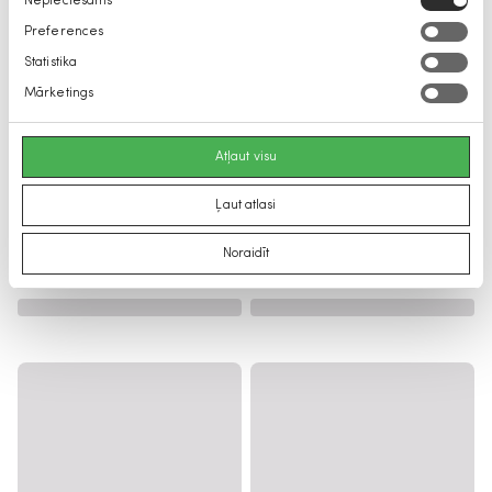
Nepieciešams
izvēle
Preferences
Statistika
Mārketings
Atļaut visu
Ļaut atlasi
Noraidīt