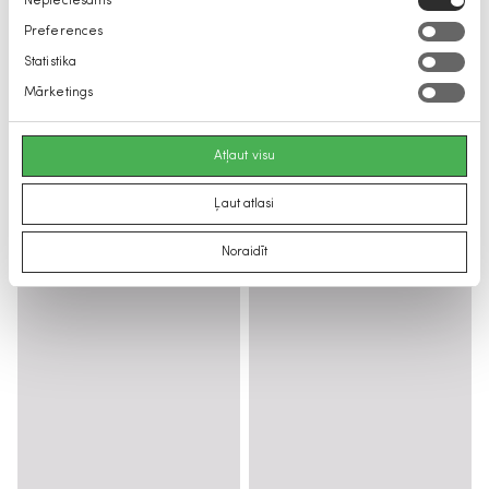
Nepieciešams
izvēle
Preferences
Statistika
Mārketings
Atļaut visu
Ļaut atlasi
Noraidīt