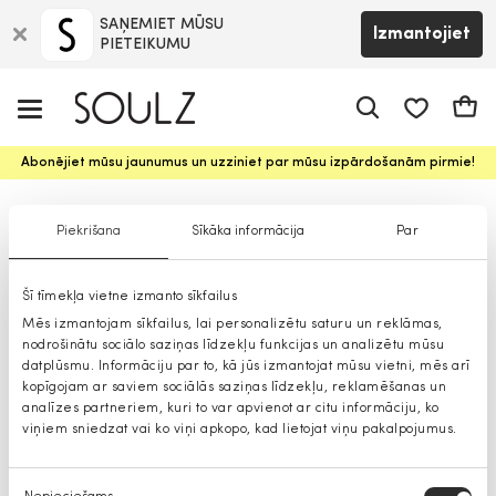
SAŅEMIET MŪSU
Izmantojiet
PIETEIKUMU
app.shop.ui.
Groz
Abonējiet mūsu jaunumus un uzziniet par mūsu izpārdošanām pirmie!
Vīriešu bikses
Piekrišana
Sīkāka informācija
Par
Šī tīmekļa vietne izmanto sīkfailus
Mēs izmantojam sīkfailus, lai personalizētu saturu un reklāmas,
nodrošinātu sociālo saziņas līdzekļu funkcijas un analizētu mūsu
datplūsmu. Informāciju par to, kā jūs izmantojat mūsu vietni, mēs arī
kopīgojam ar saviem sociālās saziņas līdzekļu, reklamēšanas un
analīzes partneriem, kuri to var apvienot ar citu informāciju, ko
viņiem sniedzat vai ko viņi apkopo, kad lietojat viņu pakalpojumus.
Piekrišanas