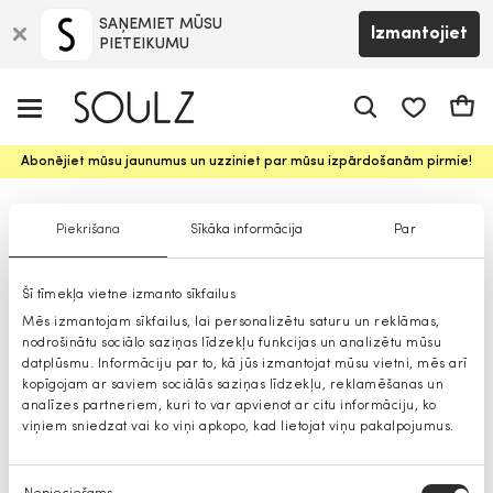
SAŅEMIET MŪSU
Izmantojiet
PIETEIKUMU
app.shop.ui.
Groz
Abonējiet mūsu jaunumus un uzziniet par mūsu izpārdošanām pirmie!
Džemperi
Piekrišana
Sīkāka informācija
Par
Šī tīmekļa vietne izmanto sīkfailus
Mēs izmantojam sīkfailus, lai personalizētu saturu un reklāmas,
nodrošinātu sociālo saziņas līdzekļu funkcijas un analizētu mūsu
datplūsmu. Informāciju par to, kā jūs izmantojat mūsu vietni, mēs arī
kopīgojam ar saviem sociālās saziņas līdzekļu, reklamēšanas un
analīzes partneriem, kuri to var apvienot ar citu informāciju, ko
viņiem sniedzat vai ko viņi apkopo, kad lietojat viņu pakalpojumus.
Piekrišanas