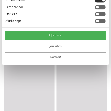
Nepieciešams
izvēle
Preferences
Statistika
Mārketings
Atļaut visu
Ļaut atlasi
Noraidīt