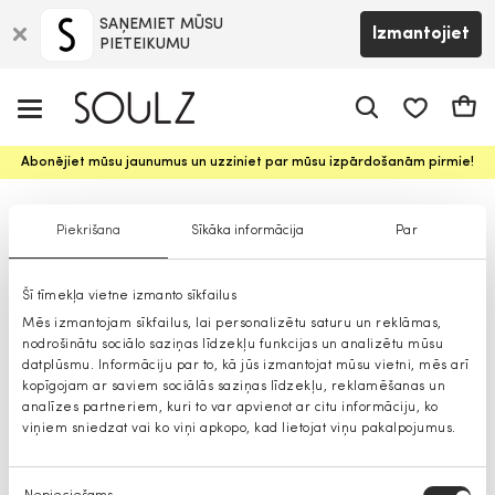
SAŅEMIET MŪSU
Izmantojiet
PIETEIKUMU
app.shop.ui.
Groz
Abonējiet mūsu jaunumus un uzziniet par mūsu izpārdošanām pirmie!
Krekli
Piekrišana
Sīkāka informācija
Par
Šī tīmekļa vietne izmanto sīkfailus
Mēs izmantojam sīkfailus, lai personalizētu saturu un reklāmas,
nodrošinātu sociālo saziņas līdzekļu funkcijas un analizētu mūsu
datplūsmu. Informāciju par to, kā jūs izmantojat mūsu vietni, mēs arī
kopīgojam ar saviem sociālās saziņas līdzekļu, reklamēšanas un
analīzes partneriem, kuri to var apvienot ar citu informāciju, ko
viņiem sniedzat vai ko viņi apkopo, kad lietojat viņu pakalpojumus.
Piekrišanas