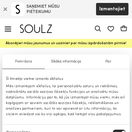
SAŅEMIET MŪSU
Izmantojiet
PIETEIKUMU
app.shop.ui.
Groz
Abonējiet mūsu jaunumus un uzziniet par mūsu izpārdošanām pirmie!
Krekli
Piekrišana
Sīkāka informācija
Par
Šī tīmekļa vietne izmanto sīkfailus
Mēs izmantojam sīkfailus, lai personalizētu saturu un reklāmas,
nodrošinātu sociālo saziņas līdzekļu funkcijas un analizētu mūsu
datplūsmu. Informāciju par to, kā jūs izmantojat mūsu vietni, mēs arī
kopīgojam ar saviem sociālās saziņas līdzekļu, reklamēšanas un
analīzes partneriem, kuri to var apvienot ar citu informāciju, ko
viņiem sniedzat vai ko viņi apkopo, kad lietojat viņu pakalpojumus.
Piekrišanas