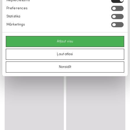
Nepieciešams
izvēle
Preferences
Statistika
Mārketings
Atļaut visu
Ļaut atlasi
Noraidīt